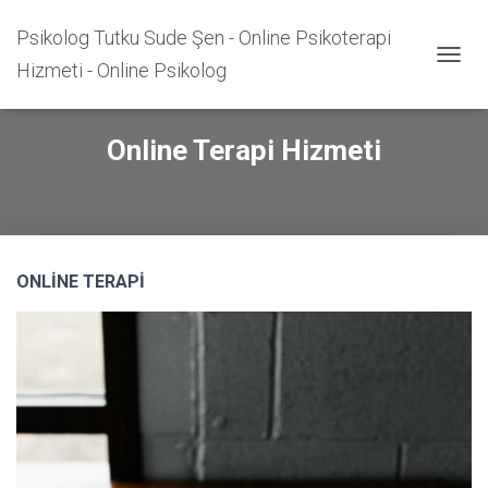
Psikolog Tutku Sude Şen - Online Psikoterapi
Hizmeti - Online Psikolog
M
E
N
Ü
Online Terapi Hizmeti
Y
Ü
A
Ç
/
K
A
ONLİNE TERAPİ
P
A