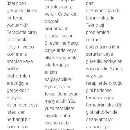
üzerinden
bazı
birçok avantajı
gerçekleştirilen
dezavantajları da
vardır. Öncelikle,
bir terapi
bulunmaktadır.
coğrafi
yöntemidir.
Teknoloji
sınırlamaları
Terapistle birey
problemleri,
ortadan kaldırır.
arasındaki
internet
Bireyler, herhangi
iletişim, video
bağlantısıyla ilgili
bir şehirde veya
konferans
sorunlar veya
ülkede yaşasalar
araçları veya
güvenlik endişeleri
bile terapiye
sohbet
yaşanabilir. Ayrıca,
erişim
platformları
yüz yüze
sağlayabilirler.
aracılığıyla
terapilerde olduğu
Ayrıca, online
gerçekleşir.
gibi bedensel
terapi daha uygun
Bireyler,
temas ve göz
maliyetlidir. Yüz
evlerinden veya
temasının eksikliği
yüze terapilere
istedikleri
gibi faktörler de
kıyasla daha
herhangi bir
dezavantajlar
ekonomik bir
konumdan
arasında yer