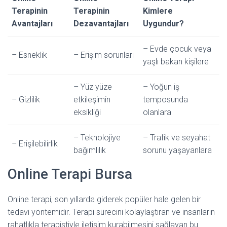
Terapinin
Terapinin
Kimlere
Avantajları
Dezavantajları
Uygundur?
– Evde çocuk veya
– Esneklik
– Erişim sorunları
yaşlı bakan kişilere
– Yüz yüze
– Yoğun iş
– Gizlilik
etkileşimin
temposunda
eksikliği
olanlara
– Teknolojiye
– Trafik ve seyahat
– Erişilebilirlik
bağımlılık
sorunu yaşayanlara
Online Terapi Bursa
Online terapi, son yıllarda giderek popüler hale gelen bir
tedavi yöntemidir. Terapi sürecini kolaylaştıran ve insanların
rahatlıkla terapistiyle iletişim kurabilmesini sağlayan bu