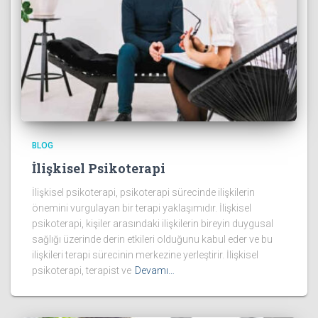
BLOG
İlişkisel Psikoterapi
İlişkisel psikoterapi, psikoterapi sürecinde ilişkilerin
önemini vurgulayan bir terapi yaklaşımıdır. İlişkisel
psikoterapi, kişiler arasındaki ilişkilerin bireyin duygusal
sağlığı üzerinde derin etkileri olduğunu kabul eder ve bu
ilişkileri terapi sürecinin merkezine yerleştirir. İlişkisel
psikoterapi, terapist ve
Devamı…