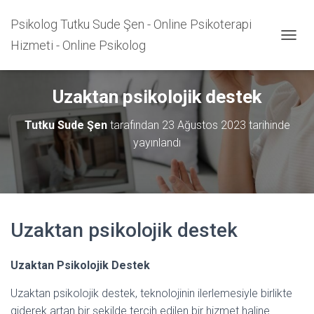
Psikolog Tutku Sude Şen - Online Psikoterapi
Hizmeti - Online Psikolog
M
E
N
Ü
Uzaktan psikolojik destek
Y
Ü
Tutku Sude Şen
tarafından
23 Ağustos 2023
tarihinde
A
Ç
yayınlandı
/
K
A
P
A
Uzaktan psikolojik destek
Uzaktan Psikolojik Destek
Uzaktan psikolojik destek, teknolojinin ilerlemesiyle birlikte
giderek artan bir şekilde tercih edilen bir hizmet haline