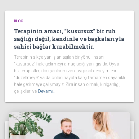
BLOG
Terapinin amacı, “kusursuz” bir ruh
sağlığı değil, kendinle ve başkalarıyla
sahici bağlar kurabilmektir.
Terapinin sıkça yanlış anlaşılan bir yönü, insanı
“kusursuz” hale getirmeyi amaçladığı yanılgısıdır. Oysa
biz terapistler, danışanlarımızın duygusal deneyimlerini
“düzeltmeye” ya da onları hayata karşı tamamen dayanıklı
hale getirmeye çalışmayız. Zira insan olmak, kırılganlığı,
çelişkileri ve
Devamı…