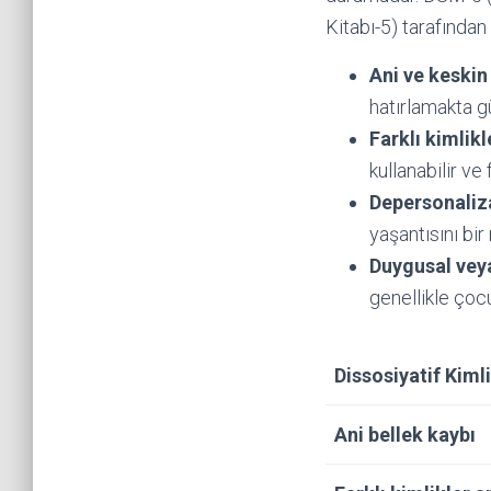
Kitabı-5) tarafından 
Ani ve keskin
hatırlamakta gü
Farklı kimlikl
kullanabilir ve f
Depersonaliz
yaşantısını bir
Duygusal veya
genellikle çoc
Dissosiyatif Kimli
Ani bellek kaybı