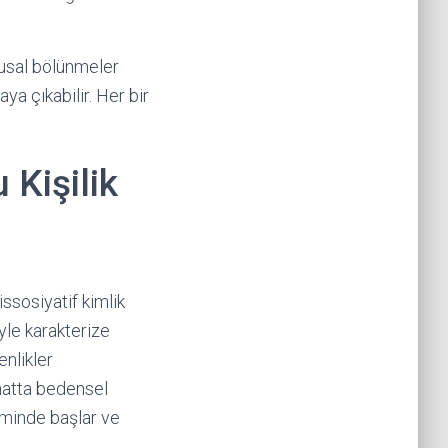
gusal bölünmeler
ya çıkabilir. Her bir
 Kişilik
ssosiyatif kimlik
yle karakterize
enlikler
 hatta bedensel
neminde başlar ve