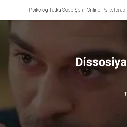
Psikolog Tutku Sude Şen - Online Psikoterapi
Dissosiya
T