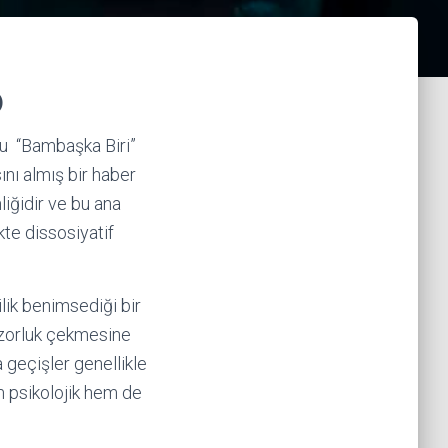
)
ğu “Bambaşka Biri”
ını almış bir haber
liğidir ve bu ana
ikte dissosiyatif
ilik benimsediği bir
e zorluk çekmesine
a geçişler genellikle
em psikolojik hem de