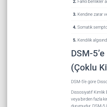
2.
Farklı benlikler 
3.
Kendine zarar v
4.
Somatik semptoml
5.
Kendilik algısın
DSM-5’e 
(Çoklu Ki
DSM-5’e göre Dissosi
Dissosiyatif Kimlik 
veya birden fazla kim
durumudur. DSM-5 (A