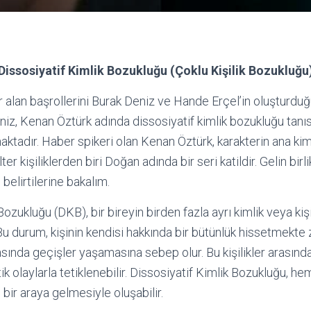
Dissosiyatif Kimlik Bozukluğu (Çoklu Kişilik Bozukluğu
r alan başrollerini Burak Deniz ve Hande Erçel’in oluşturdu
niz, Kenan Öztürk adında dissosiyatif kimlik bozukluğu tanıs
aktadır. Haber spikeri olan Kenan Öztürk, karakterin ana kim
ter kişiliklerden biri Doğan adında bir seri katildir. Gelin birl
belirtilerine bakalım.
Bozukluğu (DKB), bir bireyin birden fazla ayrı kimlik veya kiş
 Bu durum, kişinin kendisi hakkında bir bütünlük hissetmekt
arasında geçişler yaşamasına sebep olur. Bu kişilikler arasınd
ik olaylarla tetiklenebilir. Dissosiyatif Kimlik Bozukluğu, h
 bir araya gelmesiyle oluşabilir.