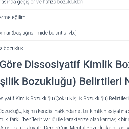
arasında geçişler ve hafıza bozuklukları
erme eğilimi
ar (baş ağrısı, mide bulantısı vb.)
da bozukluk
Göre Dissosiyatif Kimlik B
şilik Bozukluğu) Belirtileri 
yatif Kimlik Bozukluğu (Çoklu Kişilik Bozukluğu) Belirtiler
Bozukluğu, kişinin kendisi hakkında net bir kimlik hissiyatın
lik, farklı “ben”lerin varlığı ile karakterize olan karmaşık bir 
merikan Psikiyatri Derneği’nin Mental Bozuklukların Tanısal 