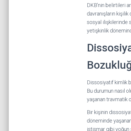
DKB’nin belirtileri a
davranışların kişilik
sosyal ilişkilerinde
yetişkinlik dönemin
Dissosiya
Bozukluğ
Dissosiyatif kimlik 
Bu durumun nasıl ol
yaşanan travmatik ola
Bir kişinin dissosiy
döneminde yaşanan tr
istismar gibi yoğun 