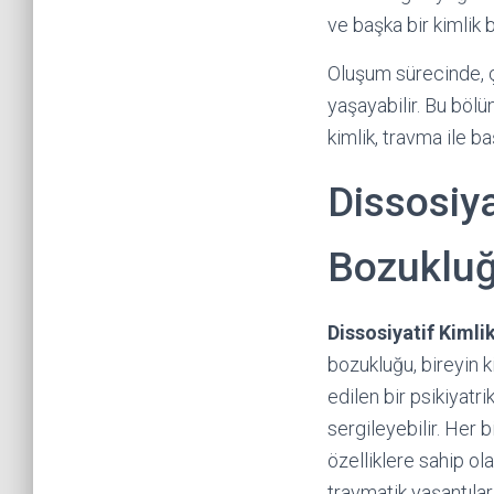
ve başka bir kimlik
Oluşum sürecinde, ç
yaşayabilir. Bu bölü
kimlik, travma ile b
Dissosiya
Bozukluğ
Dissosiyatif Kimli
bozukluğu, bireyin k
edilen bir psikiyatri
sergileyebilir. Her 
özelliklere sahip ol
travmatik yaşantılar