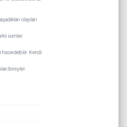
şadıkları olayları
rklı isimler
 hissedebilir. Kendi
lan bireyler