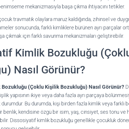
 benimseme mekanizmasıyla başa çıkma ihtiyacını tetikler.
ocuk travmatik olaylara maruz kaldığında, zihinsel ve duy
nmeler sonucunda, farklı kimliklere bürünen ayrı parçalar orta
aşa çıkmak için farklı savunma mekanizmaları geliştirebilir.
tif Kimlik Bozukluğu (Çoklu
u) Nasıl Görünür?
k Bozukluğu (Çoklu Kişilik Bozukluğu) Nasıl Görünür?
Di
işilik yapısının ikiye veya daha fazla ayrı parçaya bölünmesi
k durumdur. Bu durumda, kişi birden fazla kimlik veya farklı b
bir benlik, kendisine özgü bir isim, yaş, cinsiyet, ses tonu ve
abilir. Dissosiyatif kimlik bozukluğu genellikle çocukluk dö
 sonucu gelişebilir.