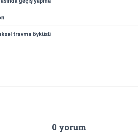
arasında geçiş yapma
on
ziksel travma öyküsü
0 yorum