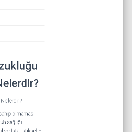
ozukluğu
Nelerdir?
i Nelerdir?
a sahip olmaması
ruh sağlığı
ve İstatistiksel El