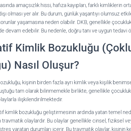
rasında amaçsızlık hissi, hafıza kayıpları, farklı kimliklerin o
 dışı olması yer alır. Bu durum, günlük yaşantıyı olumsuz etkil
 sorunlar yaşamasına neden olabilir. DKB, genellikle çocuklu
de devam edebilir. Bu nedenle, doğru tanı ve uygun tedavi ö
tif Kimlik Bozukluğu (Çoklu
u) Nasıl Oluşur?
bozukluğu, kişinin birden fazla ayrı kimlik veya kişilik beni
uştuğu tam olarak bilinmemekle birlikte, genellikle çocukl
ylarla ilişkilendirilmektedir.
atif kimlik bozukluğu geliştirmesinin ardında yatan temel ne
avmatik olaylardır. Bu olaylar genellikle cinsel, fiziksel v
stres yaratan durumları içerir. Bu travmatik olaylar, kişinin 