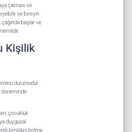
rtaya çıkması ve
eyebilir ve bireyin
k çağında başlar ve
nemlidir.
 Kişilik
msemesi durumudur.
uk döneminde
den, çocukluk
eya duygusal
kendi kimliğini bölme