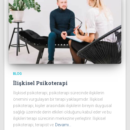
BLOG
İlişkisel Psikoterapi
İlişkisel psikoterapi, psikoterapi sürecinde ilişkilerin
önemini vurgulayan bir terapi yaklaşımıdır. İlişkisel
psikoterapi, kişiler arasındaki ilişkilerin bireyin duygusal
sağlığı üzerinde derin etkileri olduğunu kabul eder ve bu
ilişkileri terapi sürecinin merkezine yerleştirir. İlişkisel
psikoterapi, terapist ve
Devamı…