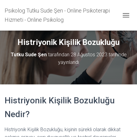
Psikolog Tutku Sude Şen - Online Psikoterapi
Hizmeti - Online Psikolog
M
E
N
Ü
Histriyonik Kişilik Bozukluğu
Y
Ü
Tutku Sude Şen
tarafından
28 Ağustos 2023
tarihinde
A
Ç
yayınlandı
/
K
A
P
A
Histriyonik Kişilik Bozukluğu
Nedir?
Histriyonik Kişilik Bozukluğu, kişinin sürekli olarak dikkat