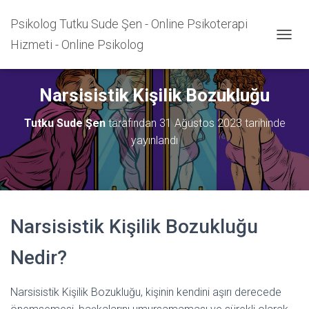
Psikolog Tutku Sude Şen - Online Psikoterapi
Hizmeti - Online Psikolog
M
E
N
Ü
Narsisistik Kişilik Bozukluğu
Y
Ü
Tutku Sude Şen
tarafından
31 Ağustos 2023
tarihinde
A
Ç
yayınlandı
/
K
A
P
A
Narsisistik Kişilik Bozukluğu
Nedir?
Narsisistik Kişilik Bozukluğu, kişinin kendini aşırı derecede