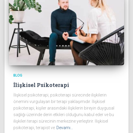
BLOG
İlişkisel Psikoterapi
İlişkisel psikoterapi, psikoterapi sürecinde ilişkilerin
önemini vurgulayan bir terapi yaklaşımıdır. İlişkisel
psikoterapi, kişiler arasındaki ilişkilerin bireyin duygusal
sağlığı üzerinde derin etkileri olduğunu kabul eder ve bu
ilişkileri terapi sürecinin merkezine yerleştirir. İlişkisel
psikoterapi, terapist ve
Devamı…